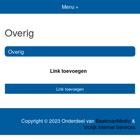
Menu +
Overig
Overig
Link toevoegen
Link toevoegen
Copyright © 2023 Onderdeel van
BaakmanMedia
&
Vrolijk Internet Services