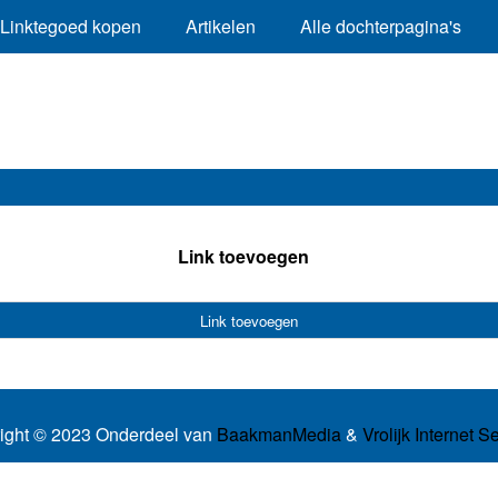
Linktegoed kopen
Artikelen
Alle dochterpagina's
Link toevoegen
Link toevoegen
ight © 2023 Onderdeel van
BaakmanMedia
&
Vrolijk Internet S